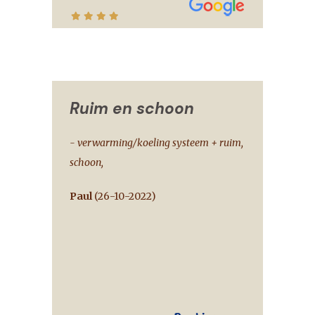
Ruim en schoon
- verwarming/koeling systeem + ruim,
schoon,
Paul
(
26-10-2022
)