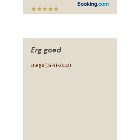
Erg goed
Diego
(
14-11-2022
)